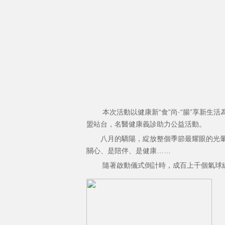
本次活動以健康新“食”尚·“腸”享新生活為活動主題
盟站台，名醫健康義診助力公益活動。
八月的驕陽，綻放整個季節最耀眼的光暈
關心、是陪伴、是健康……
隨著啟動儀式倒計時，成百上千個氣球緩緩飄落